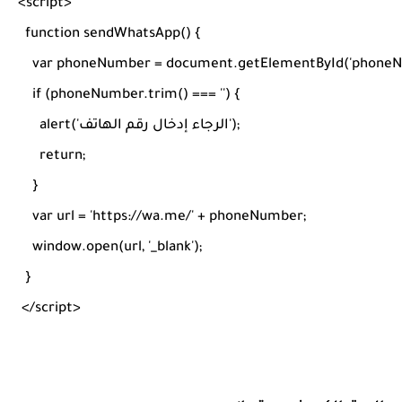
<
script
>
  function sendWhatsApp() {

    var phoneNumber = document.getElementById('phoneNu
    if (phoneNumber.trim() === '') {

      alert('الرجاء إدخال رقم الهاتف');

      return;

    }

    var url = 'https://wa.me/' + phoneNumber;

    window.open(url, '_blank');

 </
script
>
Run HTML