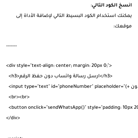
انسخ الكود التالي
:
يمكنك استخدام الكود البسيط التالي لإضافة الأداة إلى
موقعك:
-------
<
div
style
=
"
text-align: center; margin: 20px 0;
"
>
>
h3
</
ارسل رسالة واتساب دون حفظ الرقم
>
h3
<
ون +)
"
=
placeholder
"
phoneNumber
"
=
id
"
text
"
=
type
input
<
<
br
>
<
br
>
<
button
onclick
=
"
sendWhatsApp()
"
style
=
"
padding: 10px 20
</
div
>