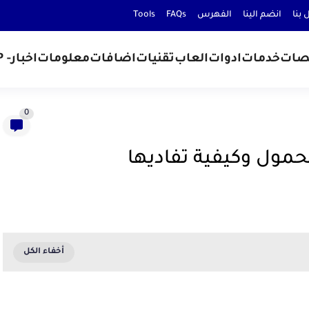
 بنا
انضم الينا
الفهرس
FAQs
Tools
صات
خدمات
ادوات
العاب
تقنيات
اضافات
معلومات
اخبار
- D.P
0
حمول وكيفية تفاديها