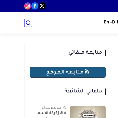
- En
متابعة ملفاتي
مـتـابـعـة الـمــوقـع
ملفاتي الشائعة
منذ بضع سنوات
أداة زخرفة الاسم