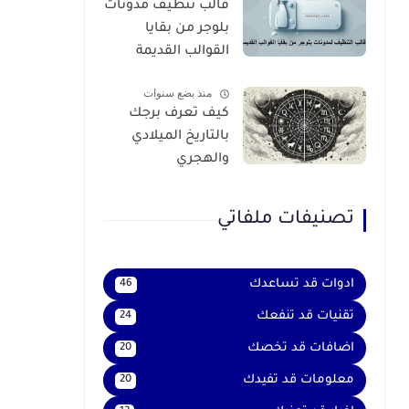
قالب تنظيف مدونات
بلوجر من بقايا
القوالب القديمة
منذ بضع سنوات
كيف تعرف برجك
بالتاريخ الميلادي
والهجري
تصنيفات ملفاتي
ادوات قد تساعدك
46
تقنيات قد تنفعك
24
اضافات قد تخصك
20
معلومات قد تفيدك
20