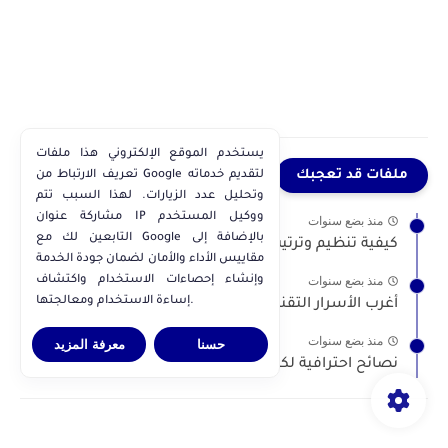
يستخدم الموقع الإلكتروني هذا ملفات
ملفات قد تعجبك
تعريف الارتباط من Google لتقديم خدماته
وتحليل عدد الزيارات. لهذا السبب تتم
مشاركة عنوان IP ووكيل المستخدم
منذ بضع سنوات
التابعين لك مع Google بالإضافة إلى
كيفية تنظيم وترتيب الملفات في الحاسوب
مقاييس الأداء والأمان لضمان جودة الخدمة
منذ بضع سنوات
وإنشاء إحصاءات الاستخدام واكتشاف
إساءة الاستخدام ومعالجتها.
أغرب الأسرار التقنية في جوجل التي قد لا تعرفها
منذ بضع سنوات
حسنا
معرفة المزيد
نصائح احترافية لكتابة محتوى مؤثر يتصدر البحث