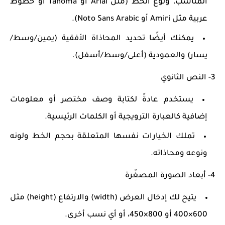
المناسب، ونوع الخط (مثل Arial أو Tahoma أو خطوط
عربية مثل Amiri أو Noto Sans Arabic).
يمكنك أيضًا تحديد المحاذاة الأفقية (يمين/وسط/
يسار) والعمودية (أعلى/وسط/أسفل).
3- النص الثانوي
يستخدم عادةً لكتابة وصف مختصر أو معلومات
إضافية كالعبارة الترويجية أو الكلمات الرئيسية.
تملك الخيارات نفسها المتعلقة بحجم الخط ولونه
ونوعه ومحاذاته.
4- أبعاد الصورة المصغّرة
يتيح لك إدخال العرض (width) والارتفاع (height) مثل
600×400 أو 800×450، أو أي نسب أخرى.