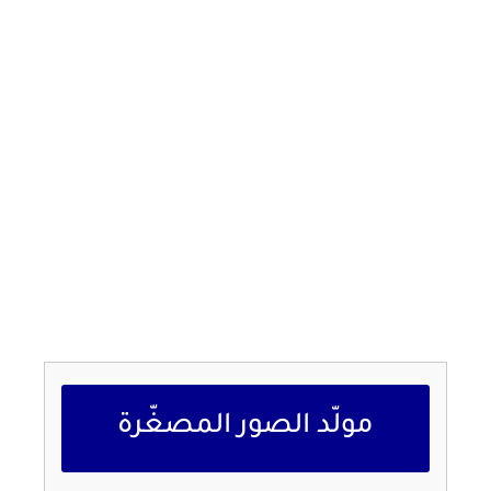
مولّد الصور المصغّرة