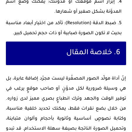
إبراز اسم موقعك أو مدوّنتك
: يمكنك وضع اسم
المدوّنة بشكل صغير أو شعارها.
ضبط الدقة (Resolution)
: تأكد من اختيار أبعاد مناسبة
بحيث لا تكون الصورة ضبابية أو ذات حجم تحميل كبير.
6. خلاصة المقال
إنّ
أداة مولّد الصور المصغّرة
ليست مجرّد إضافة عابرة، بل
هي وسيلة ضرورية لكل مدوّنٍ أو صاحب موقعٍ يرغب في
توفير الوقت والجهد وترك انطباعٍ بصري مميز لدى زواره.
من خلال بضع نقرات فقط، يمكنك تحديد خلفية مناسبة،
وكتابة نصوصٍ أساسية وثانوية بأحجام وألوان متباينة،
وتحميل الصورة الناتجة بصيغة سهلة الاستخدام. قد تبدو