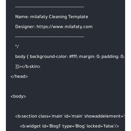
    -----------------------------------------------

    Name: milafaty Cleaning Template

    Designer: https://www.milafaty.com

    -----------------------------------------------

    */

    body { background-color: #fff; margin: 0; padding: 0; }

    ]]></b:skin>

</head>

<body>

    <b:section class='main' id='main' showaddelement='yes'
        <b:widget id='Blog1' type='Blog' locked='false'/>
