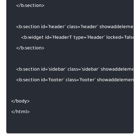
    </b:section>

    <b:section id='header' class='header' showaddelement=
        <b:widget id='Header1' type='Header' locked='false'/>
    </b:section>

    <b:section id='sidebar' class='sidebar' showaddelement=
    <b:section id='footer' class='footer' showaddelement='y
</body>

</html>
