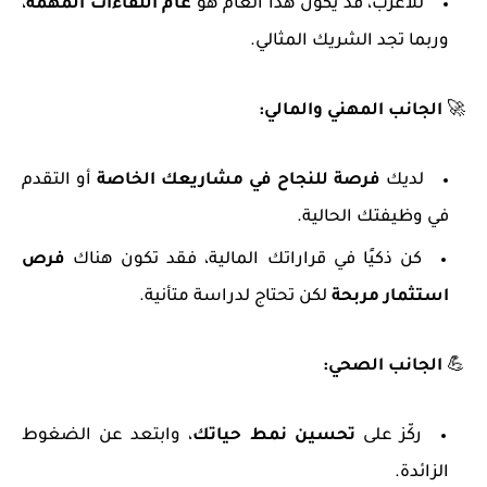
للأعزب، قد يكون هذا العام هو
عام اللقاءات المهمة
،
وربما تجد الشريك المثالي.
🚀
الجانب المهني والمالي:
لديك
فرصة للنجاح في مشاريعك الخاصة
أو التقدم
في وظيفتك الحالية.
كن ذكيًا في قراراتك المالية، فقد تكون هناك
فرص
استثمار مربحة
لكن تحتاج لدراسة متأنية.
💪
الجانب الصحي:
ركّز على
تحسين نمط حياتك
، وابتعد عن الضغوط
الزائدة.