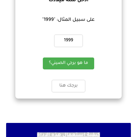
أدخل سنة ميلادك
على سبيل المثال: "1999"
كيفية استعمال هذه الاداة