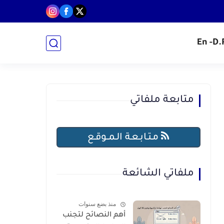
- En
متابعة ملفاتي
مـتـابـعـة الـمــوقـع
ملفاتي الشائعة
منذ بضع سنوات
أهم النصائح لتجنب