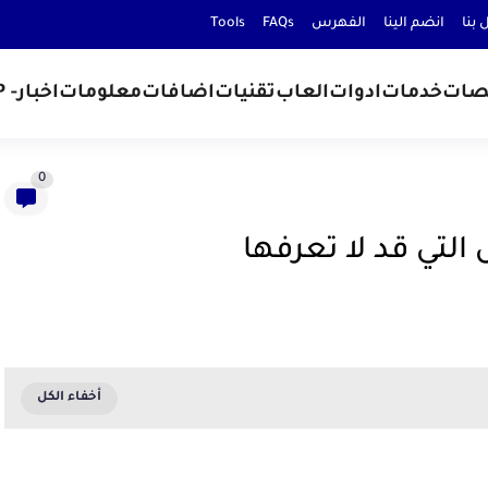
 بنا
انضم الينا
الفهرس
FAQs
Tools
صات
خدمات
ادوات
العاب
تقنيات
اضافات
معلومات
اخبار
- D.P
0
التي قد لا تعرفها