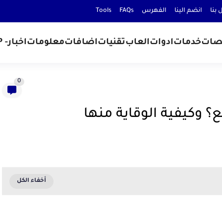
 بنا
انضم الينا
الفهرس
FAQs
Tools
صات
خدمات
ادوات
العاب
تقنيات
اضافات
معلومات
اخبار
- D.P
0
؟ وكيفية الوقاية منها