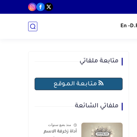
- En
متابعة ملفاتي
مـتـابـعـة الـمــوقـع
ملفاتي الشائعة
منذ بضع سنوات
أداة زخرفة الاسم